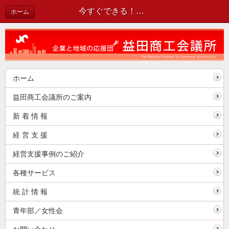
今すぐできる！いまどきのマーケティングセミナー開催のお知らせ | 新着情報
ホーム
ホーム
益田商工会議所のご案内
新 着 情 報
経 営 支 援
経営支援事例のご紹介
各種サービス
統 計 情 報
青年部／女性会