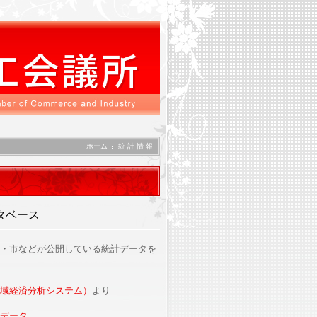
ホーム
統 計 情 報
タベース
・市などが公開している統計データを
域経済分析システム）
より
データ