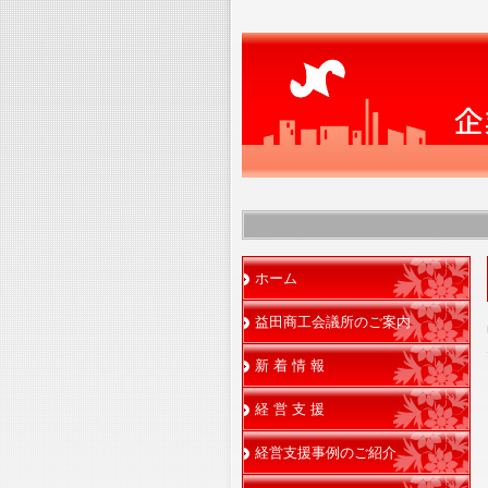
ホーム
益田商工会議所のご案内
新 着 情 報
経 営 支 援
経営支援事例のご紹介