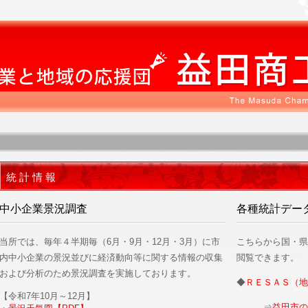
統 計 情 報
中小企業景況調査
各種統計デー
当所では、毎年４半期毎（6月・9月・12月・3月）に市
こちらから国・県
内中小企業の景況並びに経済動向等に関する情報の収集
閲覧できます。
および分析のため景況調査を実施しております。
◆
ＲＥＳＡＳ（地
【令和7年10月～12月】
⇒
益田市の