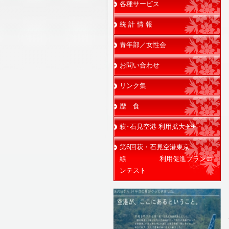
各種サービス
統 計 情 報
青年部／女性会
お問い合わせ
リンク集
歴 食
萩･石見空港 利用拡大✈✈
第6回萩・石見空港東京
線 利用促進プランコ
ンテスト