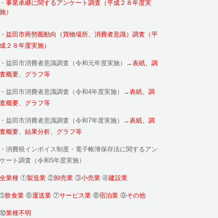
・
事業承継に関するアンケート調査（平成２８年度実
施）
・益田市商勢圏動向（買物場所、消費者意識）調査（平
成２８年度実施）
・益田市消費者意識調査（令和元年度実施）→
表紙、調
査概要
、
グラフ等
・益田市消費者意識調査（令和4年度実施）→
表紙、調
査概要、
グラフ等
・益田市消費者意識調査（令和7年度実施）→
表紙、調
査概要、
結果分析、
グラフ等
・消費税インボイス制度・電子帳簿保存法に関するアン
ケート調査（令和5年度実施）
全業種
①
製造業
②
卸売業
③
小売業
④
建設業
➄
飲食業
⑥
運送業
⑦
サービス業
⑧
宿泊業
⑨
その他
⑩
業種不明