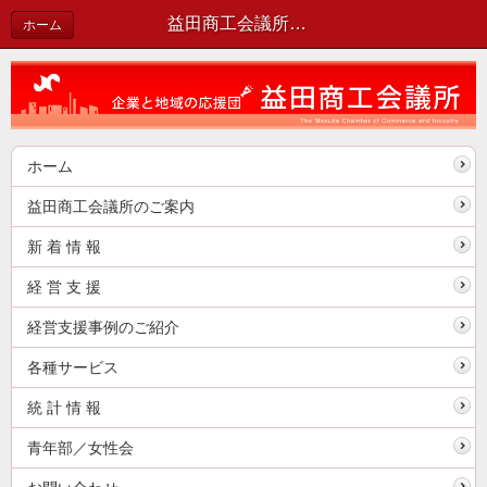
益田商工会議所職員募集のお知らせ（令和８年４月１日以降採用） | 新着情報
ホーム
ホーム
益田商工会議所のご案内
新 着 情 報
経 営 支 援
経営支援事例のご紹介
各種サービス
統 計 情 報
青年部／女性会