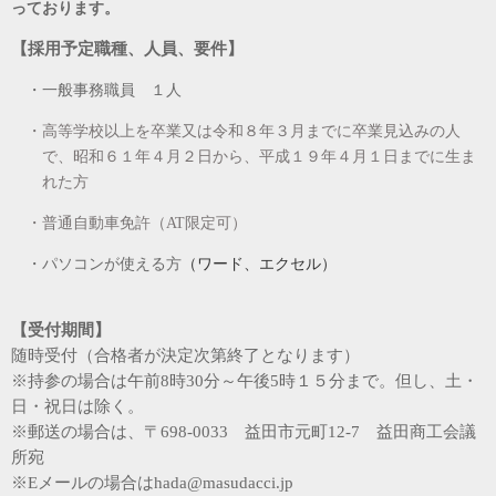
っております。
【採用予定職種、人員、要件】
・一般事務職員 １人
・高等学校以上を卒業又は令和８年３月までに卒業見込みの人
で、昭和６１年４月２日から、平成１９年４月１日までに生ま
れた方
・普通自動車免許（
AT
限定可）
（ワード、エクセル）
・パソコンが使える方
【受付期間】
随時受付（合格者が決定次第終了となります）
※持参の場合は午前
8
時
30
分～午後
5
時１５分まで。但し、土・
日・祝日は除く。
※郵送の場合は、〒
698-0033
益田市元町
12-7
益田商工会議
所宛
※
E
メールの場合は
hada@masudacci.jp