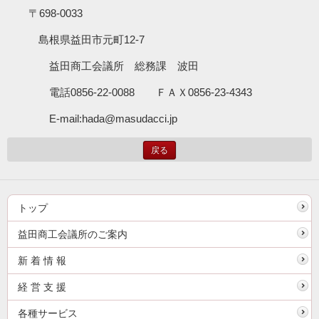
〒
698-0033
島根県益田市元町
12-7
益田商工会議所 総務課 波田
電話
0856-22-0088
ＦＡＸ
0856-23-4343
E-mail:hada@masudacci.jp
戻る
トップ
益田商工会議所のご案内
新 着 情 報
経 営 支 援
各種サービス