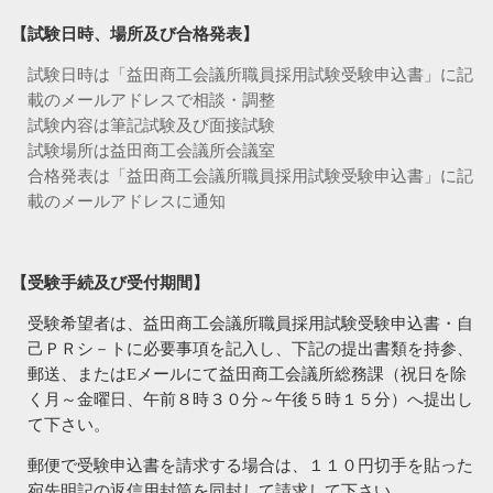
【試験日時、場所及び合格発表】
試験日時は「益田商工会議所職員採用試験受験申込書」に記
載のメールアドレスで相談・調整
試験内容は筆記試験及び面接試験
試験場所は益田商工会議所会議室
合格発表は「益田商工会議所職員採用試験受験申込書」に記
載のメールアドレスに通知
【受験手続及び受付期間】
受験希望者は、益田商工会議所職員採用試験受験申込書・自
己ＰＲシ－トに必要事項を記入し、下記の提出書類を持参、
郵送、または
E
メールにて益田商工会議所総務課（祝日を除
く月～金曜日、午前８時３０分～午後５時１５分）へ提出し
て下さい。
郵便で受験申込書を請求する場合は、１１０円切手を貼った
宛先明記の返信用封筒を同封して請求して下さい。